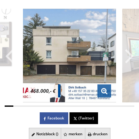
468.000,- €
Facebook
(Twitter)
Notizblock (
)
merken
drucken