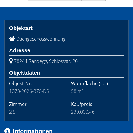
Objektart
Dachgeschosswohnung
Adresse
78244 Randegg, Schlossstr. 20
Objektdaten
Objekt-Nr.
Wohnfläche
(ca.)
1073-2026-376-DS
58 m²
Zimmer
Kaufpreis
2,5
239.000,- €
Informationen